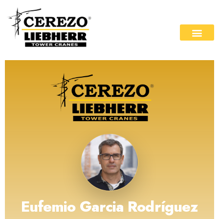
Eufemio Garcia Rodríguez