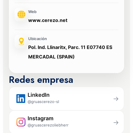
Web
www.cerezo.net
Ubicación
Pol. Ind. Llinaritx, Parc. 11 E07740 ES
MERCADAL (SPAIN)
Redes empresa
LinkedIn
→
@gruascerezo-sl
Instagram
→
@gruascerezoliebherr