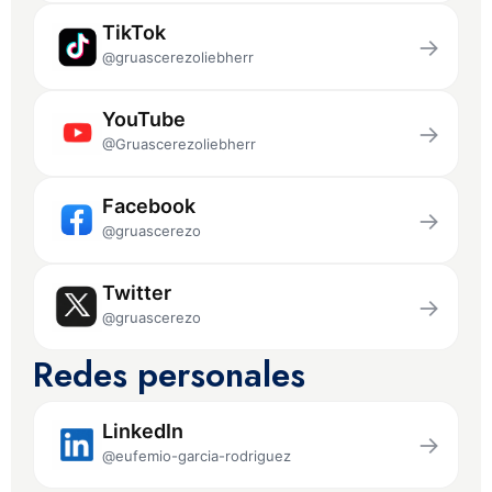
TikTok
→
@gruascerezoliebherr
YouTube
→
@Gruascerezoliebherr
Facebook
→
@gruascerezo
Twitter
→
@gruascerezo
Redes personales
LinkedIn
→
@eufemio-garcia-rodriguez