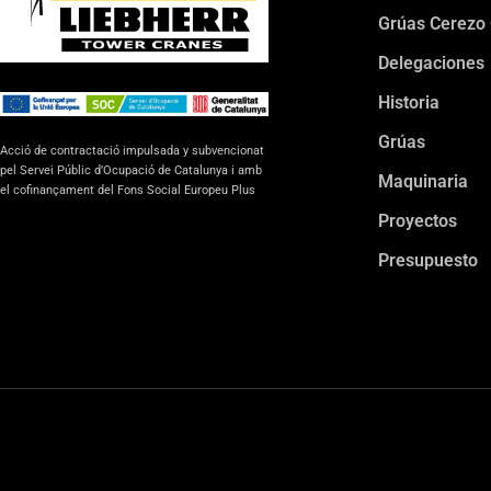
Grúas Cerezo
Delegaciones
Historia
Grúas
Acció de contractació impulsada y subvencionat
pel Servei Públic d’Ocupació de Catalunya i amb
Maquinaria
el cofinançament del Fons Social Europeu Plus
Proyectos
Presupuesto