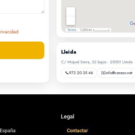
privacidad
Lleida
C/ Miquel Serra, 32 bajos · 25001 Lleida
📞
973 20 35 46
✉️
info@cerezo.net
Legal
 España
Contactar