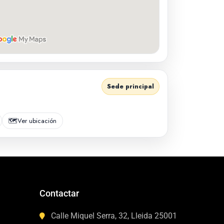
Sede principal
🗺️
Ver ubicación
Contactar
Calle Miquel Serra, 32, Lleida 25001