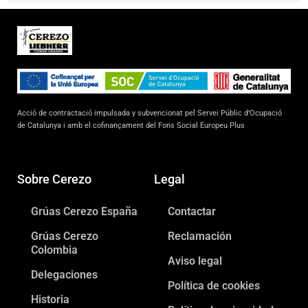
Acció de contractació impulsada y subvencionat pel Servei Públic d’Ocupació
de Catalunya i amb el cofinançament del Fons Social Europeu Plus
Sobre Cerezo
Legal
Grúas Cerezo España
Contactar
Grúas Cerezo
Reclamación
Colombia
Aviso legal
Delegaciones
Política de cookies
Historia