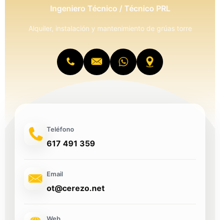
Ingeniero Técnico / Técnico PRL
Alquiler, instalación y mantenimiento de grúas torre
Teléfono
617 491 359
Email
ot@cerezo.net
Web